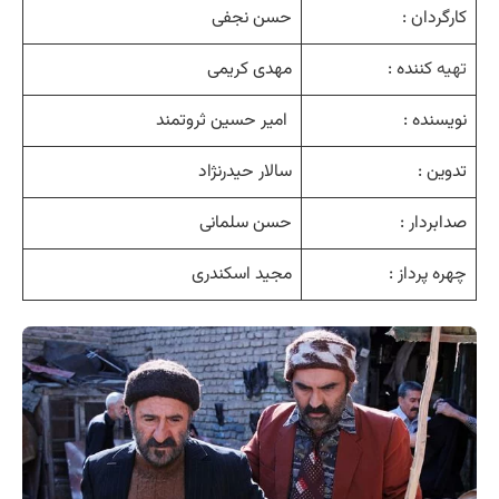
کارگردان :
حسن نجفی
تهیه
کننده :
مهدی کریمی
نویسنده :
امیر حسین ثروتمند
تدوین :
سالار حیدرنژاد
صدابردار :
حسن سلمانی
چهره پرداز :
مجید اسکندری