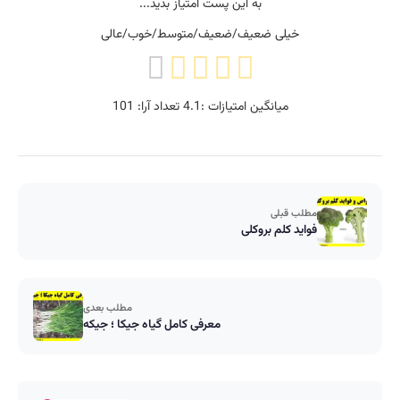
به این پست امتیاز بدید...
خیلی ضعیف/ضعیف/متوسط/خوب/عالی
میانگین امتیازات :
4.1
تعداد آرا:
101
مطلب قبلی
فواید کلم بروکلی
مطلب بعدی
معرفی کامل گیاه جیکا ؛ جیکه