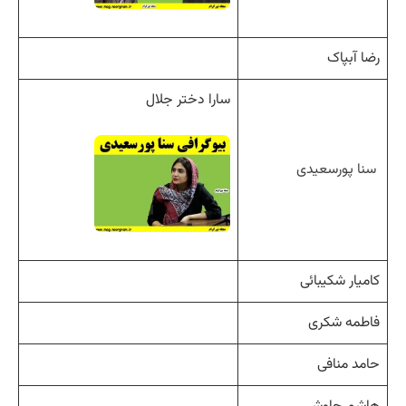
رضا آبپاک
سارا دختر جلال
سنا پورسعیدی
کامیار شکیبائی
فاطمه شکری
حامد منافی
هاشم چاوشی