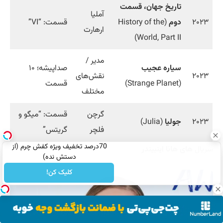
تاریخ جهان، قسمت
آملیا
۲۰۲۳
دوم
(History of the
قسمت: “VI”
ارهارت
World, Part II)
مدیر /
سیاره عجیب
صداپیشه؛ ۱۰
۲۰۲۳
نقش‌های
(Strange Planet)
قسمت
مختلف
گرچن
قسمت: “میگو و
۲۰۲۳
جولیا
(Julia)
فلچر
گریتس”
70درصد تخفیف ویژه کفش چرم (از
سریال
های هانا اینبیندر
دستش نده)
کلیک کن!