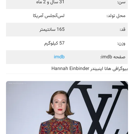
سن:
31 سال و 2 ماه
محل تولد:
لس‌آنجلس آمریکا
قد:
165 سانتیمتر
وزن:
57 کیلوگرم
صفحه imdb:
imdb
بیوگرافی هانا اینبیندر Hannah Einbinder