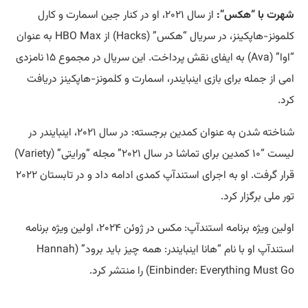
شهرت با “هکس”:
از سال ۲۰۲۱، او در کنار جین اسمارت و کارل
کلمونز-هاپکینز، در سریال “هکس” (Hacks) از HBO Max به عنوان
“اوا” (Ava) به ایفای نقش پرداخت. این سریال در مجموع ۱۵ نامزدی
امی از جمله برای بازی اینبایندر، اسمارت و کلمونز-هاپکینز دریافت
کرد.
شناخته شدن به عنوان کمدین برجسته: در سال ۲۰۲۱، اینبایندر در
لیست “۱۰ کمدین برای تماشا در سال ۲۰۲۱” مجله “ورایتی” (Variety)
قرار گرفت. او به اجرای استندآپ کمدی ادامه داد و در تابستان ۲۰۲۲
تور ملی برگزار کرد.
اولین ویژه برنامه استندآپ: مکس در ژوئن ۲۰۲۴، اولین ویژه برنامه
استندآپ او با نام “هانا اینبایندر: همه چیز باید برود” (Hannah
Einbinder: Everything Must Go) را منتشر کرد.