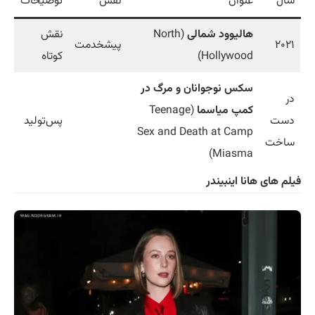
سال
عنوان
نقش
توضیحات
هالیوود شمالی
(North
نقش
۲۰۲۱
پیشخدمت
Hollywood)
کوتاه
سکس نوجوانان و مرگ در
در
کمپ میاسما
(Teenage
دست
پس‌تولید
Sex and Death at Camp
ساخت
Miasma)
فیلم های هانا اینبیندر