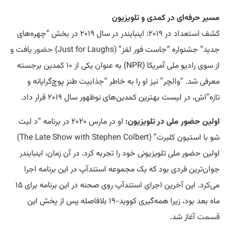
مسیر حرفه‌ای در کمدی و تلویزیون
کشف استعداد در ۲۰۱۹: اینبایندر در سال ۲۰۱۹ در بخش “چهره‌های
جدید” جشنواره “جاست فور لفز” (Just for Laughs)
حضور
یافت و
از سوی رادیو ملی آمریکا (NPR) به عنوان یکی از ۱۰ کمدین برجسته
معرفی شد. “والچر” نیز او را به خاطر “جذابیت طنز پوچ‌گرایانه و
تازه”اش، در لیست بهترین کمدین‌های نوظهور سال ۲۰۱۹ قرار داد.
اولین حضور ملی در تلویزیون:
او در مارس ۲۰۲۰ در برنامه “د لیت
شو با استیون کلبرت” (The Late Show with Stephen Colbert)
اولین حضور ملی تلویزیونی خود را تجربه کرد. در آن زمان، اینبایندر
جوان‌ترین فردی بود که یک مجموعه استندآپ در این برنامه اجرا
می‌کرد. این آخرین اجرای استندآپ روی صحنه در این برنامه برای ۱۵
ماه بعد بود، زیرا همه‌گیری کووید-۱۹ بلافاصله پس از پخش این
قسمت
آغاز شد.