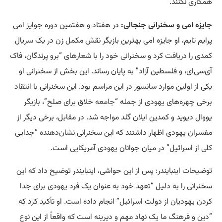
همکاری نکنند.
جایزه امی و سخنرانی جنجالی:
در هفتاد و هفتمین دوره جوایز امی
پرایم تایم، او جایزه امی بهترین بازیگر نقش مکمل زن در یک سریال
کمدی را دریافت کرد و سخنرانی خود را با شعارهای “برو پرندگان، فاک
آی‌سی‌ای، و فلسطین آزاد” به پایان رساند. این بخش از سخنرانی او
یکی از اولین موارد سانسور در این مراسم بود. این سخنرانی با انتقاد
برخی چهره‌های یهودی از جمله “
جامعه
خلاق برای صلح”، بازیگر
یووال دیوید و کمدین ایلان گلد مواجه شد. در مقابل، برخی دیگر از
مفسران یهودی اظهار داشتند که این سخنرانی نشان‌دهنده “جدایی
کلی از اسرائیل” در میان جوانان یهودی آمریکایی است.
توضیحات اینبایندر: پس از این حواشی، اینبایندر توضیح داد که این
سخنرانی را به دلیل “تعهد خود به عنوان یک فرد یهودی برای جدا
کردن یهودیان از دولت اسرائیل” انجام داده است. او تأکید کرد که
“دین و فرهنگ ما یک نهاد مهم و دیرینه است که واقعاً از این نوع