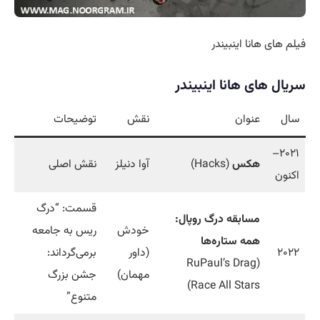
فیلم های هانا اینبیندر
سریال
های هانا اینبیندر
سال
عنوان
نقش
توضیحات
۲۰۲۱–
هکس
(Hacks)
آوا دنیلز
نقش اصلی
اکنون
قسمت: “درگ
مسابقه درگ روپال:
خودش
ریس به جامعه
همه ستاره‌ها
۲۰۲۲
(داور
برمی‌گرداند:
(RuPaul’s Drag
مهمان)
جشن بزرگ
Race All Stars)
متنوع”