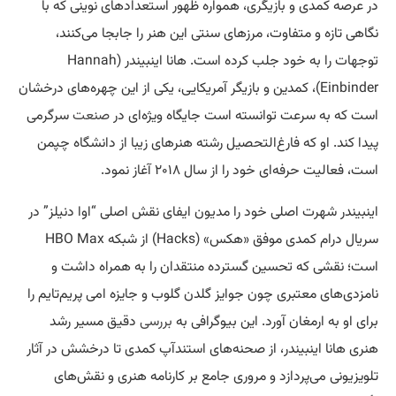
در عرصه کمدی و بازیگری، همواره ظهور استعدادهای نوینی که با
نگاهی تازه و متفاوت، مرزهای سنتی این هنر را جابجا می‌کنند،
توجهات را به خود جلب کرده است. هانا اینبیندر (Hannah
Einbinder)، کمدین و بازیگر آمریکایی، یکی از این چهره‌های درخشان
است که به سرعت توانسته است جایگاه ویژه‌ای در
صنعت
سرگرمی
پیدا کند. او که فارغ‌التحصیل رشته هنرهای زیبا از دانشگاه چپمن
است، فعالیت حرفه‌ای خود را از سال ۲۰۱۸ آغاز نمود.
اینبیندر شهرت اصلی خود را مدیون ایفای نقش اصلی “اوا دنیلز” در
سریال درام کمدی موفق «هکس» (Hacks) از شبکه HBO Max
است؛ نقشی که تحسین گسترده منتقدان را به همراه داشت و
نامزدی‌های معتبری چون جوایز گلدن گلوب و جایزه امی پریم‌تایم را
برای او به ارمغان آورد. این بیوگرافی به
بررسی
دقیق مسیر رشد
هنری هانا اینبیندر، از صحنه‌های استندآپ کمدی تا درخشش در آثار
تلویزیونی می‌پردازد و مروری جامع بر کارنامه هنری و نقش‌های