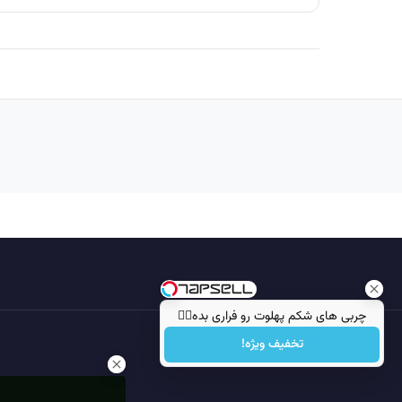
چربی های شکم پهلوت رو فراری بده👌🏻
تخفیف ویژه!