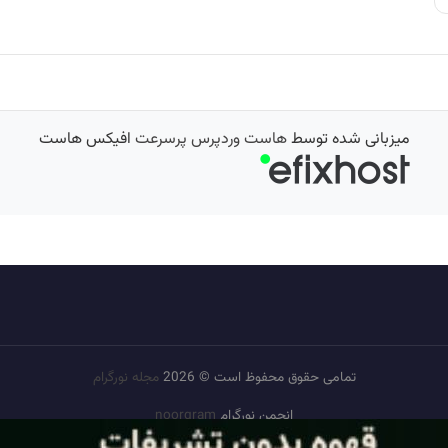
میزبانی شده توسط
هاست وردپرس پرسرعت
افیکس هاست
تمامی حقوق محفوظ است © 2026
مجله نورگرام
انجمن نورگرام
noorgram