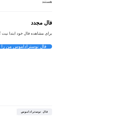
هستند
فال مجدد
برای مشاهده فال خود ابتدا نیت ک
فال نوستراداموس من را ن
فال نوستراداموس