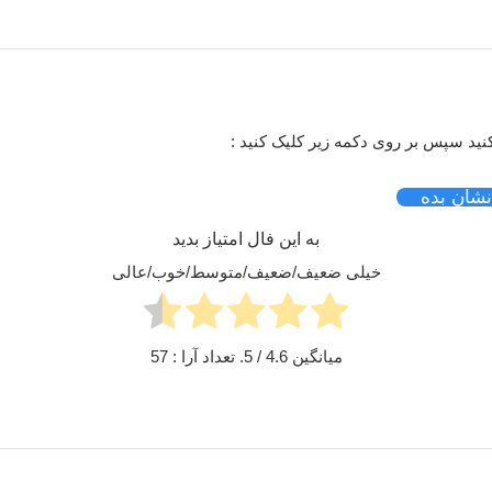
نید سپس بر روی دکمه زیر کلیک کنید :
شان بده
به این فال امتیاز بدید
خیلی ضعیف/ضعیف/متوسط/خوب/عالی
میانگین
4.6
/ 5. تعداد آرا :
57