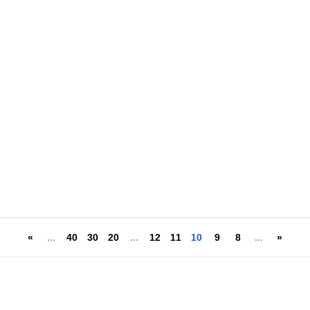
فال ن
»
...
40
30
20
...
12
11
10
9
8
...
«