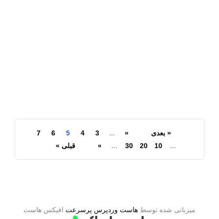
فال نوستراداموس به ظاهر
دوست
fal_admin
« بعدی
«
...
3
4
5
6
7
...
10
20
30
...
»
قبلی »
بیشتر بخوانید
میزبانی شده توسط
هاست وردپرس پرسرعت
افیکس هاست