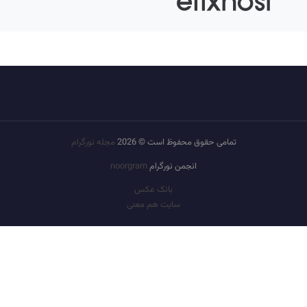
تمامی حقوق محفوظ است © 2026
مجله نورگرام
انجمن نورگرام
noorgram
بانک عکس
سایت هم معنی