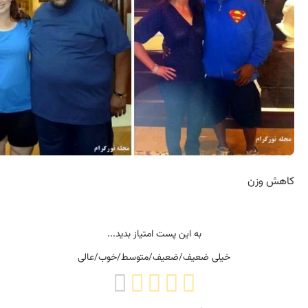
 وزن
به این پست امتیاز بدید...
خیلی ضعیف/ضعیف/متوسط/خوب/عالی