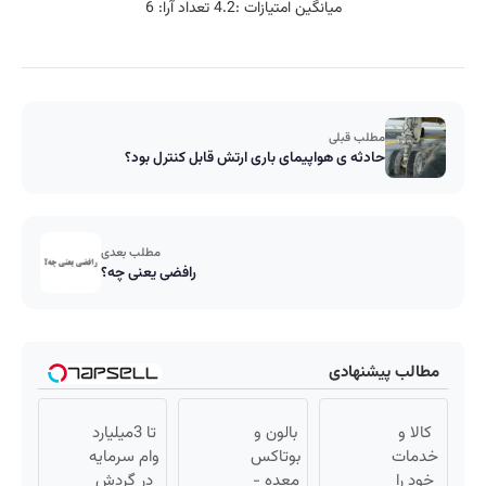
میانگین امتیازات :
4.2
تعداد آرا:
6
مطلب قبلی
حادثه ی هواپیمای باری ارتش قابل کنترل بود؟
مطلب بعدی
رافضی یعنی چه؟
طالب پیشنهادی
کالا و
بالون و
تا 3میلیارد
دمات
بوتاکس
وام سرمایه
ود را
معده -
در گردش