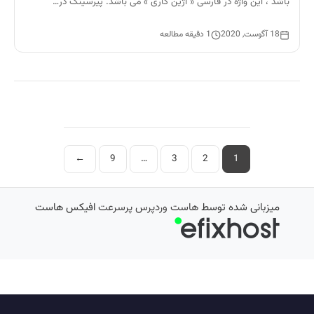
باشد ، این واژه در فارسی « آژین کاری » می باشد. پیرسینگ در…
18 آگوست, 2020
1 دقیقه مطالعه
صفحه‌بندی
←
9
…
3
2
1
نوشته‌ها
میزبانی شده توسط
هاست وردپرس پرسرعت
افیکس هاست