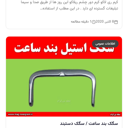
کرم ری لاکو کرم دور چشم ریلاکو این روز ها از طریق صدا و سیما
تبلیغات گسترده ای دارد . در این مطلب از استفاده…
8 اکتبر, 2020
1 دقیقه مطالعه
اطلاعات عمومی
سگک بند ساعت / سگک دستبند