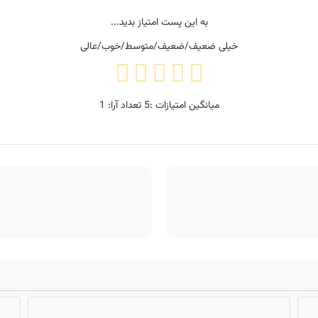
به این پست امتیاز بدید...
خیلی ضعیف/ضعیف/متوسط/خوب/عالی
میانگین امتیازات :
5
تعداد آرا:
1