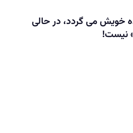
ده خويش مى گردد، در حالى
» نيست!