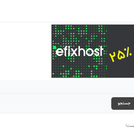
جستجو
يست!