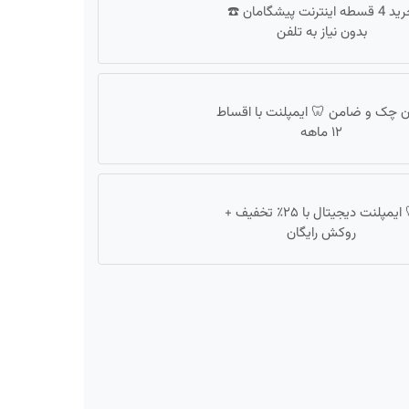
خرید 4 قسطه اینترنت پیشگامان ☎️
بدون نیاز به تلفن
ن چک و ضامن 🦷 ایمپلنت با اقساط
۱۲ ماهه
🦷 ایمپلنت دیجیتال با ۲۵٪ تخفیف +
روکش رایگان