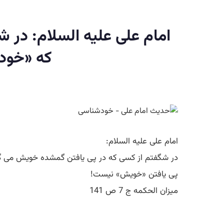
امام علی علیه السلام: در 
كه «خود»
امام علی علیه السلام:
در شگفتم از كسى كه در پی يافتن گمشده خويش مى گردد
پى يافتن «خويش» نيست!
ميزان الحكمه ج 7 ص 141