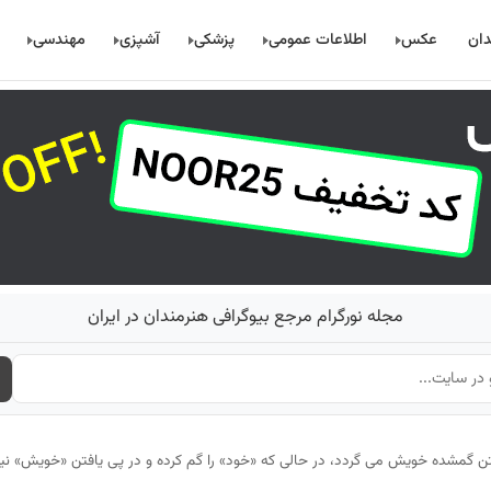
دان
عکس
اطلاعات عمومی
پزشکی
آشپزی
مهندسی
مجله نورگرام مرجع بیوگرافی هنرمندان در ایران
افتن گمشده خويش مى گردد، در حالى كه «خود» را گم كرده و در پى يافتن «خويش» ن