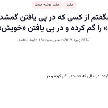
عکس
عکس نوشته حدیث
شگفتم از كسى كه در پی يافتن گمش
 را گم كرده و در پى يافتن «خويش
25 ژانویه, 2019
مدیر سایت
1 دقیقه مطالعه
، در حالى كه «خود» را گم كرده و در