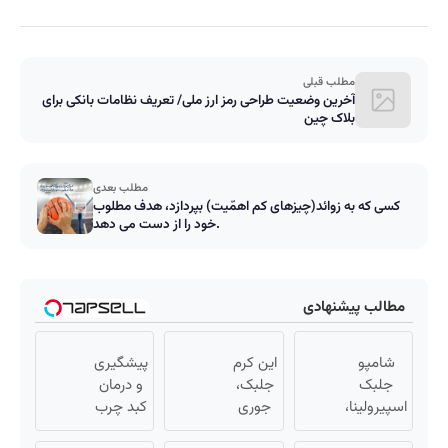
مطلب قبلی
آخرین وضعیت طراحی رمز ارز ملی/ تعریف نظامات بانکی برای
بلاک‌ چین
مطلب بعدی
كسى كه به زوائد(چيزهاى كم اهمّيت) بپردازد، هدف مطلوب
خود را از دست می دهد.
مطالب پیشنهادی
شامپو
این کرم
پیشگیری
جلبک
جلبک،
و درمان
اسپیرولینا،
جوری
کبد چرب
دشمن
چروکاتو
با این