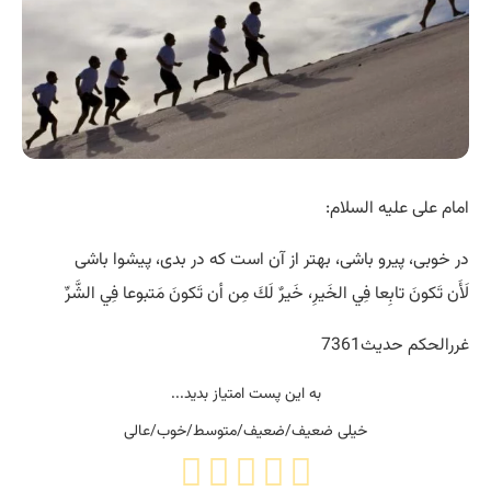
امام علی علیه السلام:
در خوبى، پيرو باشى، بهتر از آن است كه در بدى، پيشوا باشى
لَأَن تَكونَ تابِعا فِي الخَيرِ، خَيرٌ لَكَ مِن أن تَكونَ مَتبوعا فِي الشَّرِّ
غررالحكم حدیث7361
به این پست امتیاز بدید...
خیلی ضعیف/ضعیف/متوسط/خوب/عالی