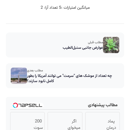
میانگین امتیازات :
5
تعداد آرا:
2
مطلب قبلی
عوارض جانبی سنبل‌الطیب
مطلب بعدی
چه تعداد از موشک های "سرمت" می توانند آمریکا را بطور
کامل نابود سازند؟
مطالب پیشنهادی
پماد
اگر
200
درمان
میخوای
سوت