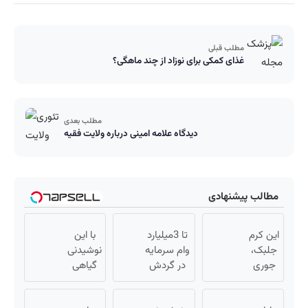
مطلب قبلی
غذای کمکی برای نوزاد از چند ماهگی؟
مطلب بعدی
دیدگاه علامه امینى درباره ولایت فقیه
مطالب پیشنهادی
این کرم
تا 3میلیارد
با این
جلبک،
وام سرمایه
نوشیدنی
جوری
در گردش
گیاهی
چروکاتو
فروشندگان
کبدت
صاف
=>
همیشه