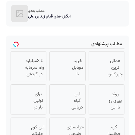
مطلب بعدی
انگیزه های قیام زید بن علی
مطالب پیشنهادی
عمقی
خرید
تا 3میلیارد
ترین
موبایل
وام سرمایه
چروکاتو،
با
در گردش
با این
اسنپ
فروشندگان
کرم
پی |
=>
روند
جوانساز،
این
در ۴
برای
فروشگاهت
صاف
پیری رو
گیاه
قسط
اولین
رو ثبت کن
با این
کن(50%
بدون
دریایی
بار در
روش
تخفیف
سود و
پوستت
ایران
گیاهی
سفارش
رو
کارمزد!
🇮🇷
کرم
فوری)
معکوس
طوری
جوانسازی
این
این کرم
کن
جوانساز
صاف
طبیعی
دکتر
جلبک،