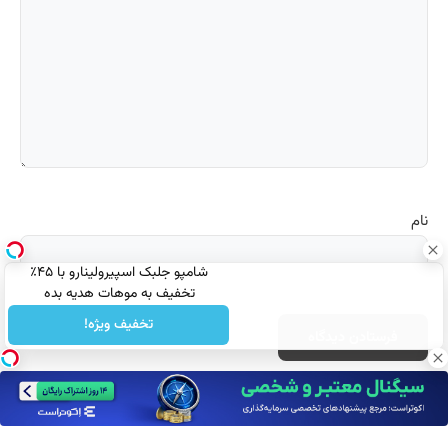
نام
شامپو جلبک اسپیرولینارو با ۴۵٪
تخفیف به موهات هدیه بده
تخفیف ویژه!
میزبانی شده توسط
هاست وردپرس پرسرعت
افیکس هاست