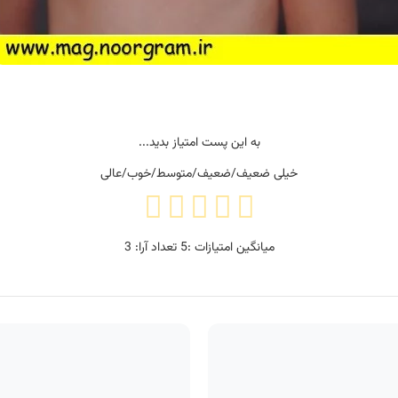
به این پست امتیاز بدید...
خیلی ضعیف/ضعیف/متوسط/خوب/عالی
میانگین امتیازات :
5
تعداد آرا:
3