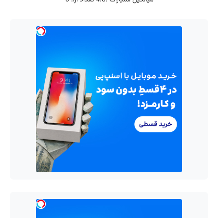
میانگین امتیازات :
4.8
تعداد آرا:
6