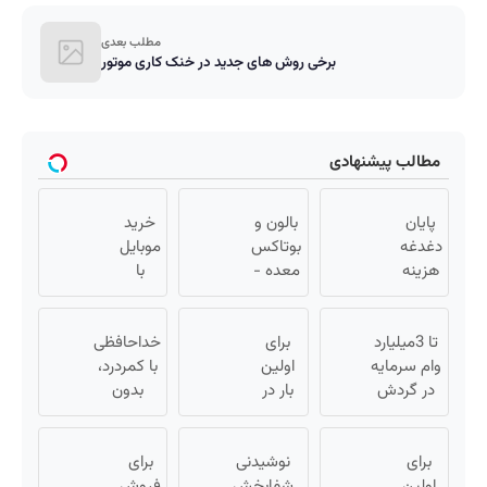
مطلب بعدی
برخی روش های جدید در خنک کاری موتور
مطالب پیشنهادی
پایان
بالون و
خرید
دغدغه
بوتاکس
موبایل
هزینه
معده -
با
های
لاغری
اسنپ
دندان
تضمینی
پی |
پزشکی
تا 3میلیارد
برای
بدون
در ۴
خداحافظی
با پک
وام سرمایه
اولین
جراحی
قسط
با کمردرد،
سفید
در گردش
بار در
بدون
بدون
کننده
فروشندگان
ایران
سود و
قرص و
خانگی
=>
🇮🇷
کارمزد!
آمپول
برای
فروشگاهت
این
نوشیدنی
برای
اولین
رو ثبت کن
دکتر
شفابخش
فروش