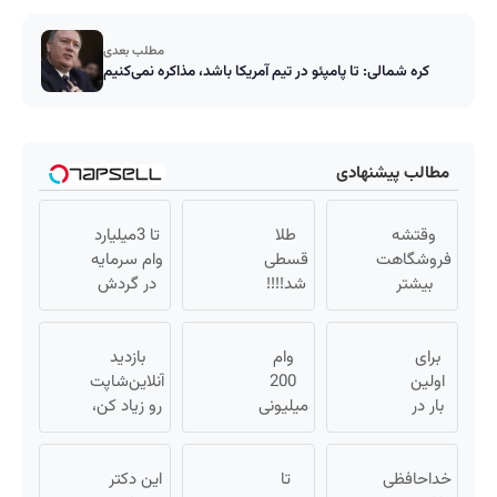
مطلب بعدی
کره شمالی: تا پامپئو در تیم آمریکا باشد، مذاکره نمی‌کنیم
مطالب پیشنهادی
وقتشه
طلا
تا 3میلیارد
فروشگاهت
قسطی
وام سرمایه
بیشتر
شد!!!!
در گردش
بفروشه (
💰🔥
فروشندگان
همین الان
=>
برای
ثبت نام کن
وام
بازدید
فروشگاهت
)
اولین
200
رو ثبت کن
آنلاین‌شاپت
بار در
میلیونی
رو زیاد کن،
ایران
آبان تتر.
بازدید بالاتر
🇮🇷
همین
= درآمد
این
خداحافظی
تا
الان
بیشتر
این دکتر