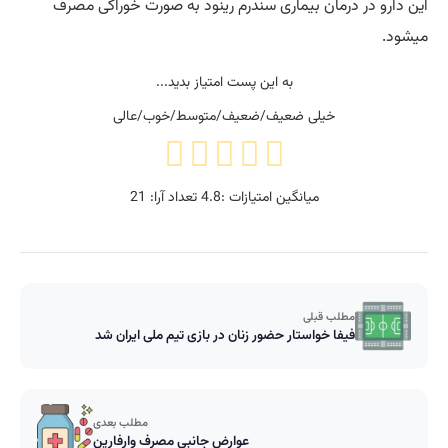
این دارو در درمان بیماری سندرم رینود به صورت خوراکی مصرف
میشود.
به این پست امتیاز بدید...
خیلی ضعیف/ضعیف/متوسط/خوب/عالی
میانگین امتیازات :
4.8
تعداد آرا:
21
مطلب قبلی
فیفا خواستار حضور زنان در بازی‌ تیم ملی ایران شد
مطلب بعدی
عوارض جانبی مصرف وارفارین