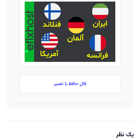
با تخفیف
الان
داری؟
ویژه
وقتشه
اینجا
| فقط با
سریع
۲۵
بفروشش
میلیون
تومان!!!
فال حافظ با تعبیر
یک نظر