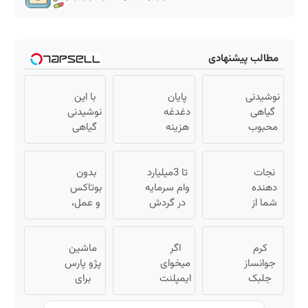
مطالب پیشنهادی
نوشیدنی
پایان
با این
گیاهی
دغدغه
نوشیدنی
محبوب
هزینه
گیاهی
برای
های
کبدت
افراد
دندان
همیشه
نجات
دارای
پزشکی
تا 3میلیارد
بدون
پرقدرته55%تخفیف
دهنده
اضافه
با پک
وام سرمایه
بوتاکس
وزن!
شما از
سفید
در گردش
و عمل،
60%تخفیف
پیری!
کننده
فروشندگان
با این
کرم
خانگی
=>
کرم
کرم
جوانساز
اگر
فروشگاهت
جلبک،
ماشین
جلبک50%تخفیف
جوانساز
میخوای
رو ثبت کن
پوستت
پژو پارس
جلبک
ایمپلنت
برای
رو جوان
اسپیرولینا
کنی
کن
فروش