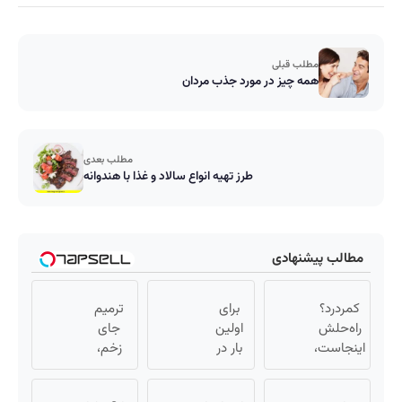
مطلب قبلی
همه چیز در مورد جذب مردان
مطلب بعدی
طرز تهیه انواع سالاد و غذا با هندوانه
مطالب پیشنهادی
کمردرد؟
برای
ترمیم
راه‌حلش
اولین
جای
اینجاست،
بار در
زخم،
نه توی
ایران
بخیه و
داروخونه
🇮🇷
سوختگی