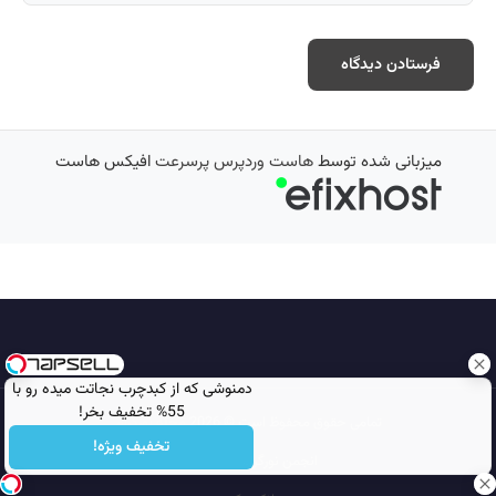
میزبانی شده توسط
هاست وردپرس پرسرعت
افیکس هاست
دمنوشی که از کبدچرب نجاتت میده رو با
55% تخفیف بخر!
تمامی حقوق محفوظ است © 2026
مجله نورگرام
تخفیف ویژه!
انجمن نورگرام
noorgram