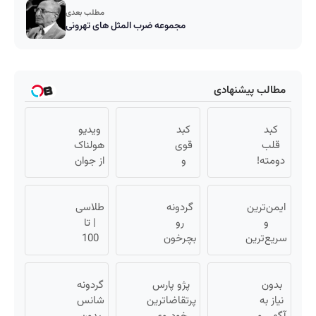
مطلب بعدی
مجموعه ضرب المثل های تهرونی
مطالب پیشنهادی
کبد
کبد
ویدیو
قلب
قوی
هولناک
دومته!
و
از جوان
با این
سالم
کارتن
روش
با چند
خوابی
گیاهی
ایمن‌ترین
گیاه
گردونه
که
طلاسی
و
مراقبش
رو
خوش
| تا
میلیاردر
باش
سریع‌ترین
طعم
بچرخون
100
شد.
راه برای
آیفون17
میلیون
آموزش
شارژ
ببر 🔥
رایگان
وام آنی
بدون
گوشی😍
پژو پارس
خرید
گردونه
👌🏻
نیاز به
پرتقاضاترین
طلا💰
شانس