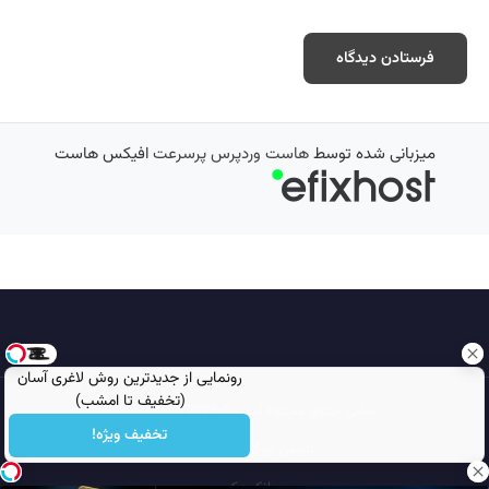
میزبانی شده توسط
هاست وردپرس پرسرعت
افیکس هاست
رونمایی از جدیدترین روش لاغری آسان
(تخفیف تا امشب)
تمامی حقوق محفوظ است © 2026
مجله نورگرام
تخفیف ویژه!
انجمن نورگرام
noorgram
بانک عکس