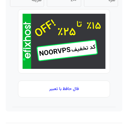
نقره
2۰۰
هزینه
هدیه
میلیون
های
گرمی
تومان
دندان
به
اعتبار
پزشکی
شما؛
خرید
با پک
ثبت
طلا و
سفید
نام
نقره
کننده
کن
خانگی
فال حافظ با تعبیر