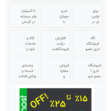
برای
خرید
تا 3میلیارد
اولین
موبایل
وام سرمایه
بار در
با
در گردش
ایران
اسنپ
فروشندگان
🇮🇷
پی |
=>
این
اگه
در ۴
افزایش
کالا و
فروشگاهت
دکتر
فروشگاه
قسط
درآمـد
خدمات
رو ثبت کن
کرم
داری عضو
بدون
فروشگاهت
خود را
ترمیم
فروشندگان
سود و
رو تضمین
به
کننده
دیجی پی
کارمزد!
کن «
صورت
23 روزه
شو 3
فروشگاه
فروش
فروشگاهت
اقساطی
چشمای
داری ؟
ساخت!
میلیارد وام
مغازه
رو ثبت کن
بفروشید
خسته و
بگیر
عضو شو
و
»
پلکای افتاده
تا 3
آنلاین
داری؟ 👁
میلیارد
شاپ
بلفاروپلاستی
وام بگیر
خودت
درستش
رو بالا
می‌کنه
ببر