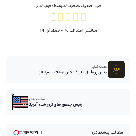
خیلی ضعیف/ضعیف/متوسط/خوب/عالی
میانگین امتیازات :
4.4
تعداد آرا:
14
مطلب قبلی
عکس پروفایل الناز / عکس نوشته اسم الناز
مطلب بعدی
رئیس جمهور های ترور شده آمریکا
مطالب پیشنهادی