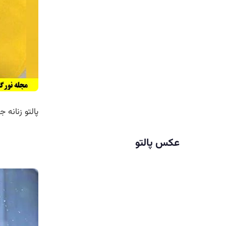
پالتو زنانه ج
عکس پالتو