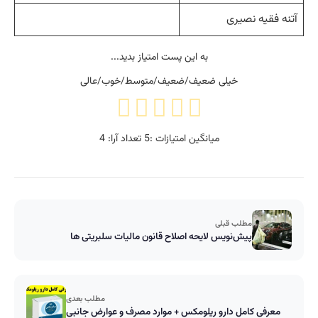
آتنه فقیه نصیری
به این پست امتیاز بدید...
خیلی ضعیف/ضعیف/متوسط/خوب/عالی
میانگین امتیازات :
5
تعداد آرا:
4
مطلب قبلی
پیش‌نویس لایحه اصلاح قانون مالیات‌ سلبریتی ها
مطلب بعدی
معرفی کامل دارو ریلومکس + موارد مصرف و عوارض جانبی