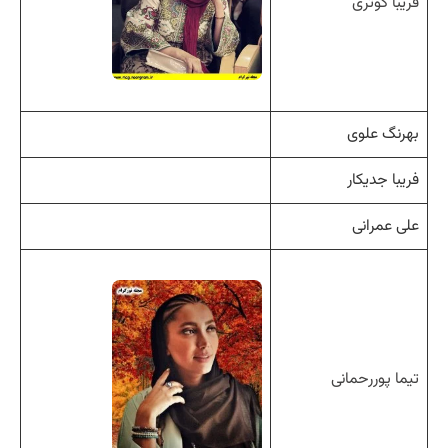
فریبا کوثری
بهرنگ علوی
فریبا جدیکار
علی عمرانی
تیما پوررحمانی