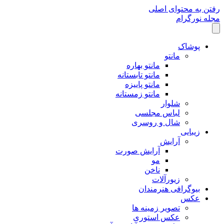
رفتن به محتوای اصلی
مجله نورگرام
پوشاک
مانتو
مانتو بهاره
مانتو تابستانه
مانتو پاییزه
مانتو زمستانه
شلوار
لباس مجلسی
شال و روسری
زیبایی
آرایش
آرایش صورت
مو
ناخن
زیورآلات
بیوگرافی هنرمندان
عکس
تصویر زمینه ها
عکس استوری