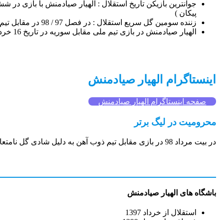
پیکان )
زننده سومین گل سریع استقلال : در فصل 97 / 98 در مقابل تیم نفت مسجد سلیمان اولین گل خود در لیگ برتر را در ثانیه 62 به ثمر رساند .
الهیار صیادمنش در بازی تیم ملی مقابل سوریه در تاریخ 16 خرداد 1398 توانست با زدن یک گل رکورد سعید عزت اللهی را بشکند و با 17 سال و 11 ماه و 7 روز سن ، جوانترین گلزن تیم ملی تبدیل شود .
اینستاگرام الهیار صیادمنش
صفحه اینستاگرام الهیار صیادمنش
محرومیت در لیگ برتر
در بیت مرداد 98 در بازی مقابل تیم ذوب آهن به دلیل شادی گل نامتعارف و غیر اخلاقی به مدت 30 روز از بازی در لیگ برتر محروم شد که نشان از بی تجربگی او داشت .
باشگاه های الهیار صیادمنش
استقلال از خرداد 1397