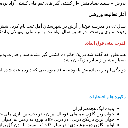
پدرش « سعید صیادمنش »از کشتی گیر های تیم ملی کشتی آزاد بوده و
آغاز فعالیت ورزشی
پدیده ساری پیوست . در همین سال توانست به تیم ملی نونهالان و اندک
قدرت بدنی فوق العاده
همانطور که گفته شد در یک خانواده کشتی گیر متولد شد و قدرت بدن
بسیار بیشتر از سایر بازیکنان باشد .
دوندگی الهیار صیادمنش با توجه به قد متوسطی که دارد باعث شده است
رکورد ها و افتخارات
پدیده لیگ هجدهم ایران
جوان‌ترین گلزن تیم ملی فوتبال ایران ، در نخستین بازی ملی خ
جوان ترین بازیکن دربی : در دربی 89 با ورود به زمین به عنوان بازیکن
اولین گلزن دهه هشتادی : در سال 1397 توانست با زدن گل برای تیم استقلال در هفته ششم به این عنوان دست پیدا کند .