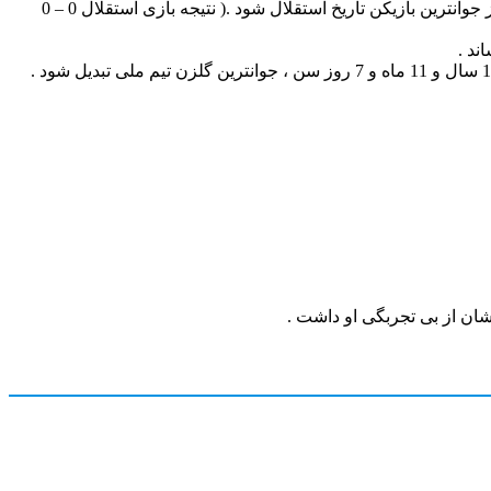
جوانترین بازیکن تاریخ استقلال : الهیار صیادمنش با بازی در شش مرداد 1397 برای تیم استقلال توانست با سن 17 سال و 1 ماه و 2 روز جوانترین بازیکن تاریخ استقلال شود .( نتیجه بازی استقلال 0 – 0