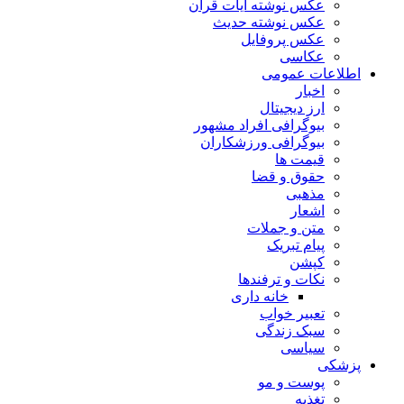
عکس نوشته آیات قرآن
عکس نوشته حدیث
عکس پروفایل
عکاسی
اطلاعات عمومی
اخبار
ارز دیجیتال
بیوگرافی افراد مشهور
بیوگرافی ورزشکاران
قیمت ها
حقوق و قضا
مذهبی
اشعار
متن و جملات
پیام تبریک
کپشن
نکات و ترفندها
خانه داری
تعبیر خواب
سبک زندگی
سیاسی
پزشکی
پوست و مو
تغذیه