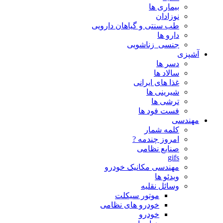
بیماری ها
نوزادان
طب سنتی و گیاهان دارویی
دارو ها
جنسی_زناشویی
آشپزی
دسر ها
سالاد ها
غذا های ایرانی
شیرینی ها
ترشی ها
فست فود ها
مهندسی
کلمه شمار
امروز چندمه ?
صنایع نظامی
gifs
مهندسی مکانیک خودرو
ویدئو ها
وسائل نقلیه
موتور سیکلت
خودرو های نظامی
خودرو