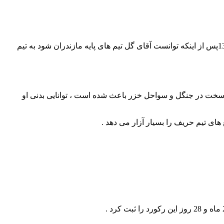
سال 87 در مدرسه فوتبال آرش در شهرستان آمل ثبت نام کرد ، شش سال در این باشگاه مشغول فراگیری فوتبال بود تا این که در سال 1393پس از اینکه توانست آقای گل تیم های پایه مازندران شود به تیم
 سخت در جنگل و سواحل خزر باعث شده است ، توانایی بدنی او
ای تیم حریف را بسیار آزار می دهد .