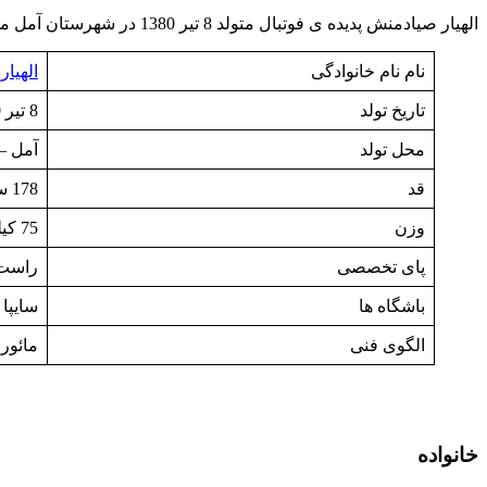
الهیار صیادمنش پدیده ی فوتبال متولد 8 تیر 1380 در شهرستان آمل می باشد . مجله گاردین او را جزء 60 استعداد برتر جهان فوتبال قرار داد.
نام نام خانوادگی
الهیار
تاریخ تولد
8 تیر 1380
محل تولد
آمل –
قد
178 سانتیمتر
وزن
75 کیلوگرم
پای تخصصی
راست
باشگاه ها
سایپا 
الگوی فنی
مائورو
خانواده