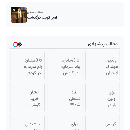
مطلب بعدی
امیر کویت درگذشت
مطالب پیشنهادی
ویدیو
تا 3میلیارد
تا 3میلیارد
هولناک
وام سرمایه
وام سرمایه
از جوان
در گردش
در گردش
کارتن
فروشندگان
فروشندگان
خوابی
=>
=>
که
برای
طلا
فروشگاهت
اعتبار
فروشگاهت
اولین
میلیاردر
قسطی
رو ثبت کن
خرید
رو ثبت کن
شد.
بار در
شد!!!!
گوشی
ایران
آموزش
💰🔥
بگیر 📱
🇮🇷
رایگان
همین
این
اگر نمی
برای
حالا
نوشیدنی