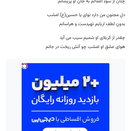
چنان از سوءِ اعمالم به جانِ او پریشانم
دلِ مجنونِ من دارد نوای یا حسین(ع) امشب
بدونِ لطفِ اربابم تهیدست و هراسانم
چقدر از کربلای او شمیمِ سیب می آید
هوای عشقِ او امشب چو آتش ریخت در جانم