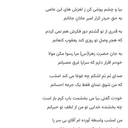
بیا و چشم پوشی کن ز لغزش های این عاصی
به حقِ حیدرِ کرار امیرِ جانانِ جانانم
به قدری از تو گشتم دور فکرش هم نمی کردم
که هجرِ وصلِ تو روزی کند یعقوبِ کنعانم
به جانِ حضرتِ زهرا(س) مرا رسوا مکن مولا
خودم اقرار دارم که سراپا غرقِ عصیانم
صدای نَم نَمِ اشکم چه غوغا می کند امشب
که من شوقِ تمنای فقط یک جرعه احسانم
خودت گفتی بیا می بخشمت بابِ کرم باز است
چه بخشنده خدایی تو من از لطفِ تو حیرانم
من امشب واسطه آورده ام آقای بی سر را