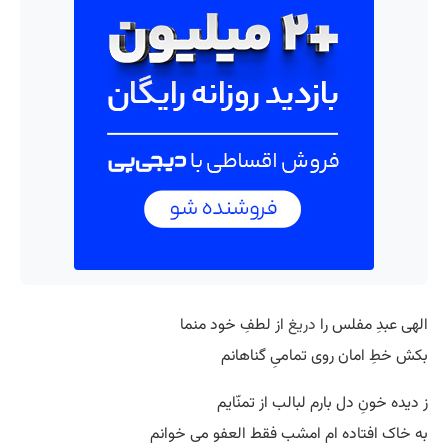
الهی عبدِ مفلس را
دریغ
از لطفِ خود منما
بکش خطِ امان روی تمامیِ گناهانم
ز دیده خونِ دل بارم لبالب از تمنّایم
به خاک افتاده ام امشب فقط العفو می خوانم