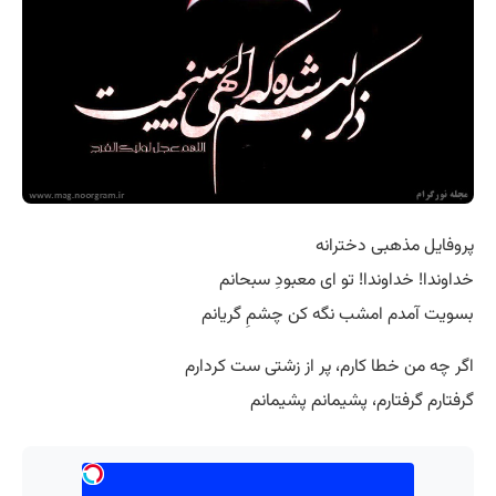
پروفایل مذهبی دخترانه
خداوندا! خداوندا! تو ای معبودِ سبحانم
بسویت آمدم امشب نگه کن چشمِ گریانم
اگر چه من خطا کارم، پر از زشتی ست کردارم
گرفتارم گرفتارم، پشیمانم پشیمانم