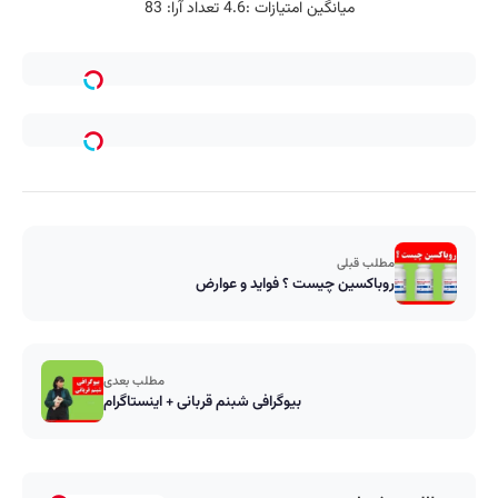
میانگین امتیازات :
4.6
تعداد آرا:
83
مطلب قبلی
روباکسین چیست ؟ فواید و عوارض
مطلب بعدی
بیوگرافی شبنم قربانی + اینستاگرام