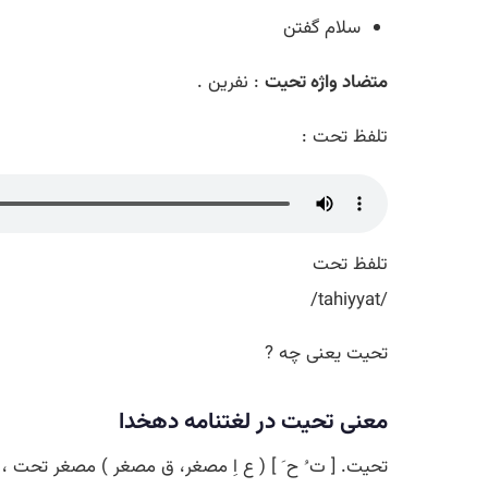
سلام گفتن
متضاد واژه تحیت
: نفرین .
تلفظ تحت :
تلفظ تحت
/tahiyyat/
تحیت یعنی چه ?
معنی تحیت در لغتنامه دهخدا
تحیت. [ ت ُ ح َ ] ( ع اِ مصغر، ق مصغر ) مصغر تحت ، یعن