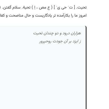
تحیت. [ ت َ حی ی َ ] ( ع مص ، اِ ) تحیة. سلام گفتن. 
امروز ما را بکارآمده تر یادگاریست و حال مناصحت و کفا
هزاران درود و دو چندان تحیت
ز ایزد بر آن جودت روحپرور