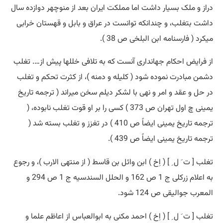
دراز و ملک بسیار داشت اما مملکت ایران بعد از منوچهر دوازده سال
داشت بتغلب، و چندانکه توانست در عراق و بابل و قهستان خرابی
میکرد ( فارسنامه ابن البلخی ص 38 ).
از فرایض احکام جهانداری آنست که به تلافی خللها پیش از…. تغلب
دشمن مبادرت نموده شود ( کلیله و دمنه )، از کثرت تحکم و تغلب
در حل و عقد و امر و نهی با لشکر دیلم سخن میراند ( ترجمه تاریخ
یمینی چ اول تهران ص 373 ) کسی را بر او قوت تغلب نابوده، (
ترجمه تاریخ یمینی ایضاً ص 410 ) در تغزز و تغلب بسته شد (
ترجمه تاریخ یمینی ایضاً ص 439 ).
تغلب [ ت َ ل ِ ] ( اِخ ) ابن وائل بن قاسط ( از منتهی الارب )، و رجوع
به اعلام زرکلی ج 1 ص 162 و الحلل السندسیه ج 1 ص 294 و
المعرب جوالیقی ص 124 شود.
تغلب [ ت َ ل ِ ] ( اِخ ) احمد مکنی به ابوالعباس از اعاظم علما و