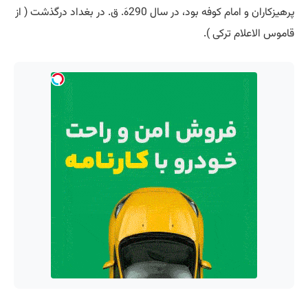
پرهیزکاران و امام کوفه بود، در سال 290هَ. ق. در بغداد درگذشت ( از
قاموس الاعلام ترکی ).