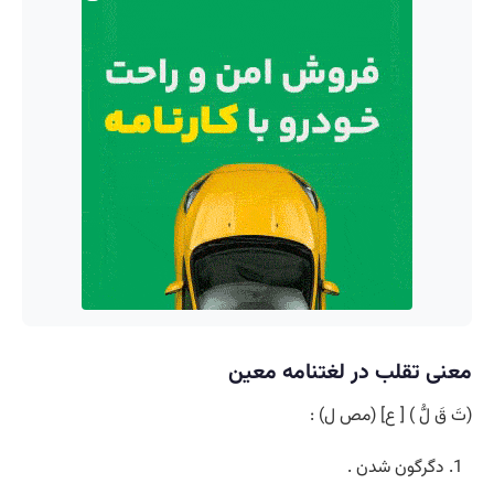
معنی تقلب در لغتنامه معین
(تَ قَ لُّ ) [ ع] (مص ل) :
دگرگون شدن .