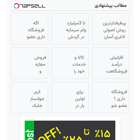
مطالب پیشنهادی
پرطرفدارترین
تا 3میلیارد
اگه
روش اصولی
وام سرمایه
فروشگاه
لاغری آسان
در گردش
داری عضو
👈🏻چربیسوز
فروشندگان
فروشندگان
گیاهی(تخفیف
=>
دیجی پی
افزایش
فقط امروز)
کالا و
فروشگاهت
فروش
شو 3
درآمـد
خدمات
رو ثبت کن
مغازه
میلیارد وام
فروشگاهت
خود را
و
بگیر
رو تضمین
به
آنلاین
کن «
صورت
شاپ
فروشگاه
فروشگاهت
برای
اقساطی
خودت
کرم
داری ؟
رو ثبت کن
اولین
بفروشید
رو بالا
جوانساز
»
عضو شو
بار در
ببر
جلبک
تا 3
ایران
اسپیرولینا
میلیارد
🇮🇷
با تخفیف
وام بگیر
این
ویژه
دکتر