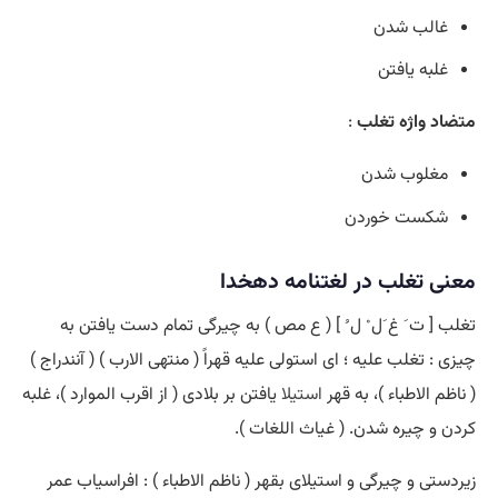
غالب شدن
غلبه یافتن
متضاد واژه تغلب
:
مغلوب شدن
شکست خوردن
معنی تغلب در لغتنامه دهخدا
تغلب [ ت َ غ َل ْ ل ُ ] ( ع مص ) به چیرگی تمام دست یافتن به
چیزی : تغلب علیه ؛ ای استولی علیه قهراً ( منتهی الارب ) ( آنندراج )
( ناظم الاطباء )، به قهر
استیلا
یافتن بر بلادی ( از اقرب الموارد )، غلبه
کردن و چیره شدن. ( غیاث اللغات ).
زیردستی و چیرگی و استیلای بقهر ( ناظم الاطباء ) : افراسیاب عمر