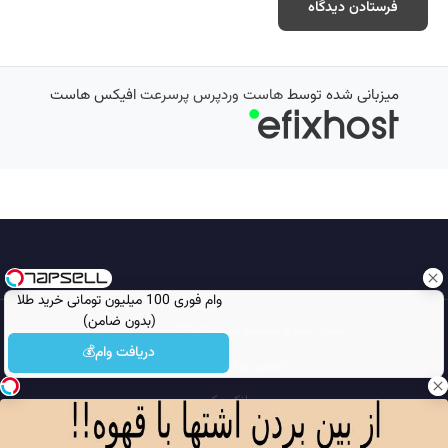
میزبانی شده توسط
هاست وردپرس پرسرعت
افیکس هاست
وام فوری 100 میلیون تومانی خرید طلا
(بدون ضامن)
تمامی حقوق محفوظ است © 2026
مجله نورگرام
دریافت وام💰
انجمن نورگرام
noorgram
بانک عکس
سایت هم معنی