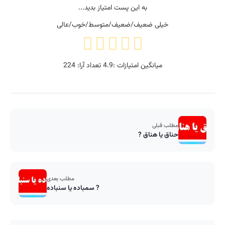
به این پست امتیاز بدید...
خیلی ضعیف/ضعیف/متوسط/خوب/عالی
میانگین امتیازات :
4.9
تعداد آرا:
224
مطلب قبلی
حناق یا هناق ?
مطلب بعدی
سمباده یا سنباده ?