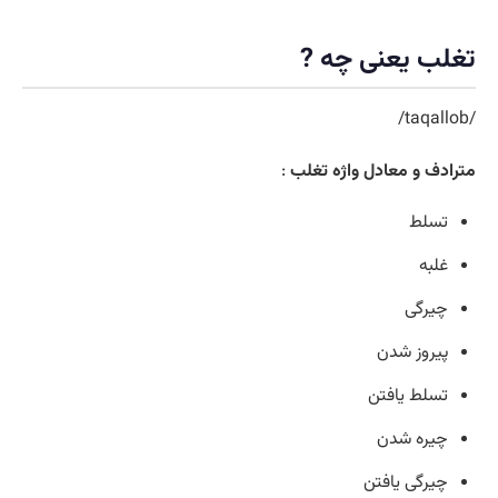
تغلب یعنی چه ?
/taqallob/
مترادف و معادل واژه تغلب
:
تسلط
غلبه
چیرگی
پیروز شدن
تسلط یافتن
چیره شدن
چیرگی یافتن