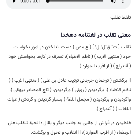
تلفظ تقلب
معنی تقلب در لغتنامه دهخدا
تقلب [ ت َ ق َل ْ ل ُ ] ( ع مص ) دست انداختن در امور بخواست
خود ( منتهی الارب ) ( ناظم الاطباء )، تصرف در کارها بخواهش خود
( آنندراج ) ( از اقرب الموارد ).
|| برگشتن ( ترجمان جرجانی ترتیب عادل بن علی ) ( منتهی الارب ) (
ناظم الاطباء )، برگردیدن ( زوزنی ) ورگردیدن، ( تاج المصادر بیهقی )،
واگردیدن و برگردیدن ( مجمل اللغة ) بسیار گردیدن و گردش (
غیاث
اللغات ) ( آنندراج ).
غلطیدن در فراش از جانبی به جانب دیگر و یقال : الحیة تتقلب علی
الرمضاء ( از اقرب الموارد )، || انقلاب و تحول و برگشت.