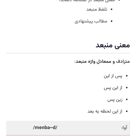
معنی منبعد در لغتنامه دهخدا
تلفظ منبعد
مطالب پیشنهادی
معنی منبعد
مترادف
و ممعادل واژه منبعد
:
پس از این
از این پس
زین پس
از این لحظه به بعد
آوا:
/menba~d/