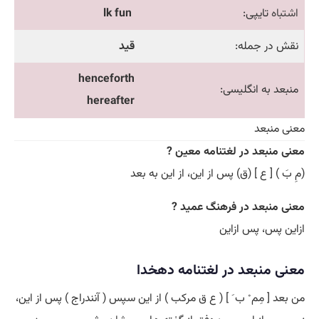
اشتباه
تایپی:
lk fun
نقش در جمله:
قید
henceforth
منبعد به انگلیسی:
hereafter
معنی منبعد
معنی منبعد در لغتنامه معین ?
(مِ بَ ) [ ع ] (ق) پس از این، از این به بعد
معنی منبعد در فرهنگ عمید ?
ازاین پس، پس ازاین
معنی منبعد در لغتنامه دهخدا
من بعد [ مِم ْ ب َ ] ( ع ق مرکب ) از این سپس ( آنندراج ) پس از این،