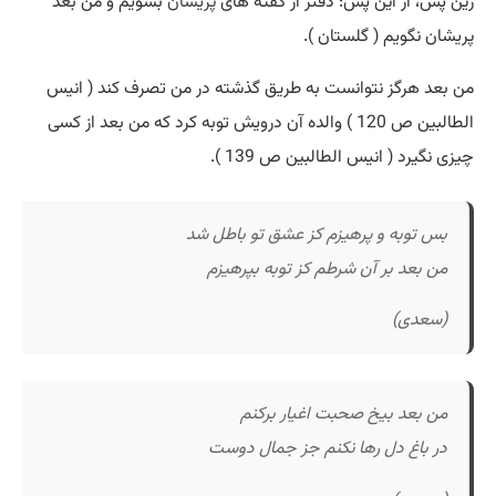
زین پس، از این پس: دفتر از گفته های
پریشان
بشویم و من بعد
پریشان نگویم ( گلستان ).
من بعد هرگز نتوانست به طریق گذشته در من تصرف کند ( انیس
الطالبین ص 120 ) والده آن درویش توبه کرد که من بعد از کسی
چیزی نگیرد ( انیس الطالبین ص 139 ).
بس توبه و پرهیزم کز عشق تو باطل شد
من بعد بر آن شرطم کز توبه بپرهیزم
(سعدی)
من بعد بیخ صحبت اغیار برکنم
در باغ دل رها نکنم جز جمال دوست