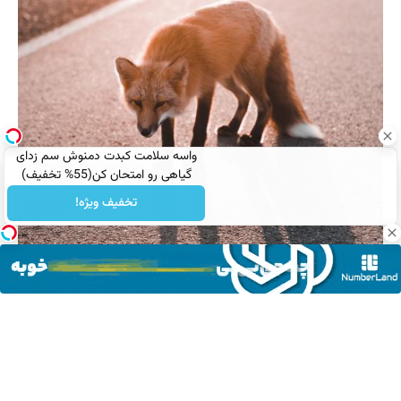
واسه سلامت کبدت دمنوش سم زدای
گیاهی رو امتحان کن(55% تخفیف)
تخفیف ویژه!
والپیپر روباه