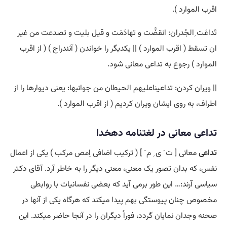
اقرب الموارد ).
تَداعَت ِالجُدران: انقضَّت و تهادَمَت و قیل بلیت و تصدعت من غیر
ان تسقط ( اقرب الموارد ) || یکدیگر را خواندن ( آنندراج ) ( از اقرب
الموارد ) رجوع به تداعی معانی شود.
|| ویران کردن: تداعیناعلیهم الحیطان من جوانبها: یعنی دیوارها را از
اطراف، به روی ایشان ویران کردیم ( از اقرب الموارد ).
تداعی معانی در لغتنامه دهخدا
تداعی
معانی [ ت َ ی ِ م َ ] ( ترکیب اضافی اِمص مرکب ) یکی از اعمال
نفس، که بدان تصور یک معنی، معنی دیگر را به خاطر آرد. آقای دکتر
سیاسی آرند:… این طور برمی آید که بعضی نفسانیات با روابطی
مخصوص چنان پیوستگی بهم پیدا میکند که هرگاه یکی از آنها در
صحنه وجدان نمایان گردد، فوراً دیگران را در آنجا حاضر میکند. این