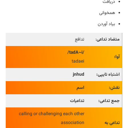
دریافت
همخوانی
بیاد آوردن
متضاد تداعی
:
تدافع
/tadA~i/
آوا:
tadaei
اشتباه
تایپی:
jnhud
نقش:
اسم
جمع تداعی:
تداعیات
calling or challenging each other
تداعی به
association