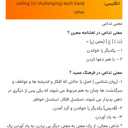
انگلیسی:
[rare] calling (or challenging) each
other
معنی تداعی
معنی تداعی در لغتنامه معین ?
(تَ ) [ ع ] (مص ل) =
۱ – یکدیگر را خواندن
۲ – با هم دعوا کردن
معنی تداعی در فرهنگ عمید ?
۱- (روان شناسی ) اصل یا حالتی که افکار و اندیشه ها و عواطف و
سرگذشت ها چنان به هم مربوط می شوند که یکی پس از دیگری در
ذهن پدیدار می شوند، تسلسل افکار، تسلسل خواطر.
۲- [قدیمی] یکدیگر را خواندن و گرد آمدن.
۳- به یاد آوردن.
* تداعی معانی: از یک معنی به معنی دیگر پی بردن، به یاد آوردن یک