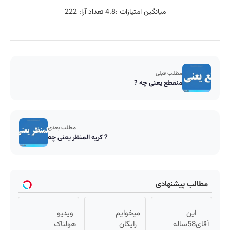
میانگین امتیازات :
4.8
تعداد آرا:
222
مطلب قبلی
منقطع یعنی چه ?
مطلب بعدی
کریه المنظر یعنی چه ?
مطالب پیشنهادی
این
میخوایم
ویدیو
آقای58ساله
رایگان
هولناک