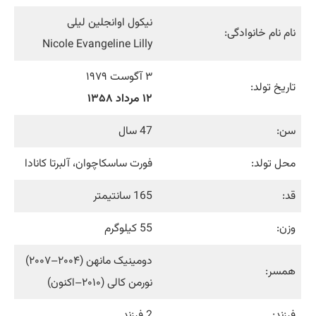
نیکول اوانجلین لیلی
نام نام خانوادگی:
Nicole Evangeline Lilly
۳ آگوست ۱۹۷۹
تاریخ تولد:
۱۲ مرداد ۱۳۵۸
سن:
47 سال
محل تولد:
فورت ساسکاچوان، آلبرتا کانادا
قد:
165 سانتیمتر
وزن:
55 کیلوگرم
دومینیک مانهن (۲۰۰۴–۲۰۰۷)
همسر:
نورمن کالی (۲۰۱۰–اکنون)
فرزند:
2 فرزند