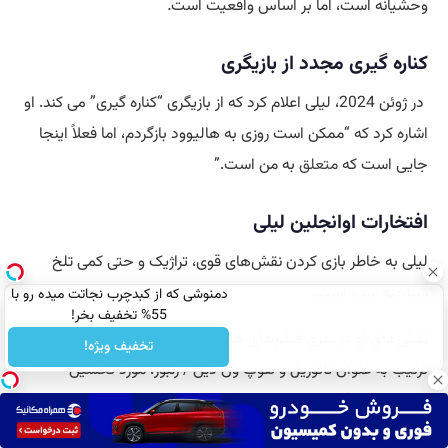
وحشیانه است، اما بر اساس واقعیت است
.
کناره گیری مجدد از بازیگری
در ژوئن 2024، لیلی اعلام کرد که از بازیگری “کناره گیری” می کند. او
اشاره کرد که “ممکن است روزی به هالیوود بازگردم، اما فعلاً اینجا
جایی است که
متعلق
به من است.”
افتخارات اوانجلین لیلی
لیلی به خاطر بازی کردن نقش‌های قوی، تراژیک و حتی کمی تلخ
شناخته شده است
.
دمنوشی که از کبدچرب نجاتت میده رو با
55% تخفیف بخر!
نقش‌های او در سری فیلم‌های هابیت و دنیای سینمایی مارول به
تخفیف ویژه!
ترتیب به عنوان تائوریل و هوپ ون دین / زنبور، مورد تحسین
منتقدان قرار گرفته است
.