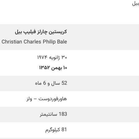
یل
کریستین چارلز فیلیپ بیل
Christian Charles Philip Bale
۳۰ ژانویه ۱۹۷۴
۱۰ بهمن ۱۳۵۲
52 سال و 6 ماه
هاورفوردوست – ولز
183 سانتیمتر
81 کیلوگرم