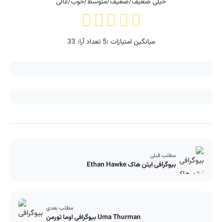
خیلی ضعیف/ضعیف/متوسط/خوب/عالی
میانگین امتیازات :
5
تعداد آرا:
33
مطلب قبلی
بیوگرافی ایثن هاک Ethan Hawke
مطلب بعدی
بیوگرافی اوما تورمن Uma Thurman