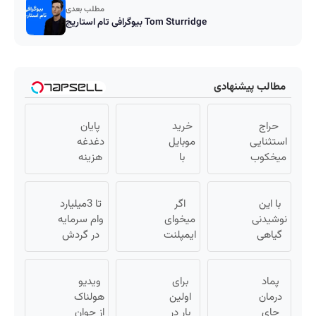
مطلب بعدی
بیوگرافی تام استاریج Tom Sturridge
مطالب پیشنهادی
حراج
خرید
پایان
استثنایی
موبایل
دغدغه
میخکوب
با
هزینه
را از
اسنپ
های
دست
پی |
دندان
با این
ندهید
اگر
در ۴
پزشکی
تا 3میلیارد
نوشیدنی
قسط
میخوای
با پک
وام سرمایه
گیاهی
بدون
ایمپلنت
سفید
در گردش
کبدت
کنی
سود و
کننده
فروشندگان
همیشه
الان
کارمزد!
خانگی
=>
پماد
پرقدرته55%تخفیف
برای
وقتشه
ویدیو
فروشگاهت
درمان
اولین
| فقط با
هولناک
رو ثبت کن
جای
۲۵
بار در
از جوان