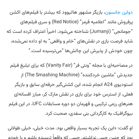
دواین جانسون
، بازیگر مشهور هالیوود که بیشتر با فیلم‌های اکشن
پرفروش مانند “اعلامیه قرمز” (Red Notice) و سری فیلم‌های
“جومانجی” (Jumanji) شناخته می‌شود، اخیراً اعتراف کرده است که
شاید فرصت بازی در نقش‌های “خام و واقعی” به او داده نمی‌شده،
چون خودش از پذیرش این چالش‌ها “می‌ترسیده است.”
در مصاحبه‌ای با مجله “ونتی فر” (Vanity Fair) که برای تبلیغ فیلم
جدیدش “ماشین خردکننده” (The Smashing Machine) از
استودیوی A24 انجام شده، این کشتی‌گیر حرفه‌ای سابق و بازیگر
فعلی، از استرس خود برای بازی در نقش مارک کِر، مبارز افسانه‌ای
هنرهای رزمی ترکیبی و قهرمان دو دوره مسابقات UFC، در این فیلم
بیوگرافیک به کارگردانی بنی سفدی، صحبت کرد.
او گفت: «این یک تجربه بسیار واقعی بود. مدت خیلی، خیلی طولانی
بود که چنین حسی نداشتم، حسی که واقعاً ترسیده باشم و با خودم