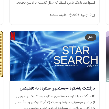
استوارت، بازیگر نامزد اسکار که سال گذشته با اولین تجربه…
19 ژانویه, 2026
1 دقیقه مطالعه
اخبار
بازگشت باشکوه «جستجوی ستاره» به نتفلیکس
🌟 بازگشت باشکوه «جستجوی ستاره» به نتفلیکس: داورانی
از جنس موسیقی، سینما و سبک زندگینتفلیکس رسماً اعلام
کرد که برای بازسازی مسابقه استعدادیابی محبوب و…