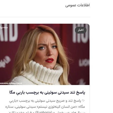
اطلاعات عمومی
اخبار
پاسخ تند سیدنی سوئینی به برچسب باربیِ مگا
✨ پاسخ تند و صریح سیدنی سوئینی به برچسب «باربیِ
مگا»: «من انسان کینه‌توزی نیستم» سیدنی سوئینی، ستاره
سریال‌های «سرخوشی» (Euphoria) و فیلم «خدمتکار»