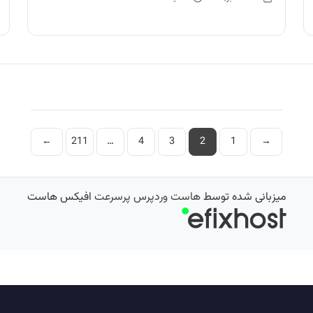
صفحه‌بندی
←
211
…
4
3
2
1
→
نوشته‌ها
میزبانی شده توسط
هاست وردپرس پرسرعت
افیکس هاست