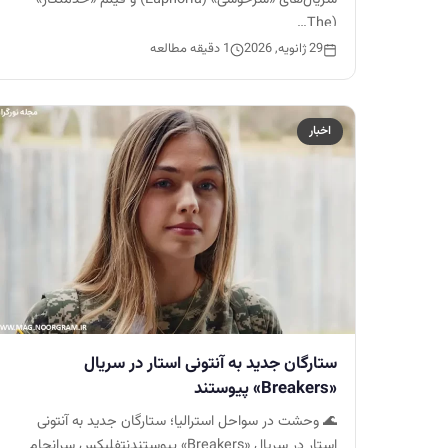
(The…
29 ژانویه, 2026
1 دقیقه مطالعه
اخبار
ستارگان جدید به آنتونی استار در سریال
«Breakers» پیوستند
🌊 وحشت در سواحل استرالیا؛ ستارگان جدید به آنتونی
استار در سریال «Breakers» پیوستندنتفلیکس سرانجام