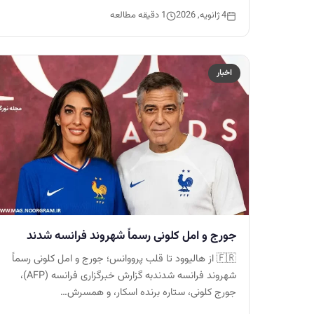
4 ژانویه, 2026
1 دقیقه مطالعه
اخبار
جورج و امل کلونی رسماً شهروند فرانسه شدند
🇫🇷 از هالیوود تا قلب پرووانس؛ جورج و امل کلونی رسماً
شهروند فرانسه شدندبه گزارش خبرگزاری فرانسه (AFP)،
جورج کلونی، ستاره برنده اسکار، و همسرش…