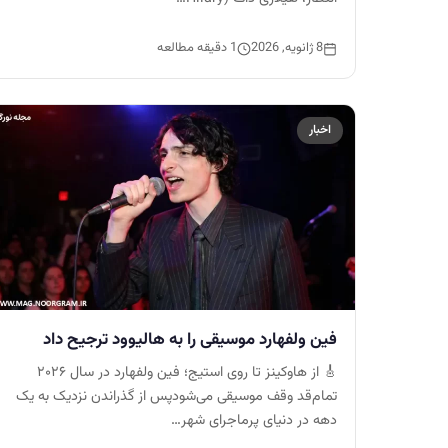
8 ژانویه, 2026
1 دقیقه مطالعه
اخبار
فین ولفهارد موسیقی را به هالیوود ترجیح داد
🎸 از هاوکینز تا روی استیج؛ فین ولفهارد در سال ۲۰۲۶
تمام‌قد وقف موسیقی می‌شودپس از گذراندن نزدیک به یک
دهه در دنیای پرماجرای شهر…