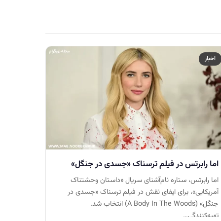
اخبار
اما رابرتس در فیلم ترسناک «جسدی در جنگل»
اما رابرتس، ستاره‌ نام‌آشنای سریال «داستان وحشتناک
آمریکایی»، برای ایفای نقش در فیلم ترسناک «جسدی در
جنگل» (A Body In The Woods) انتخاب شد.
تهیه‌کنندگی…