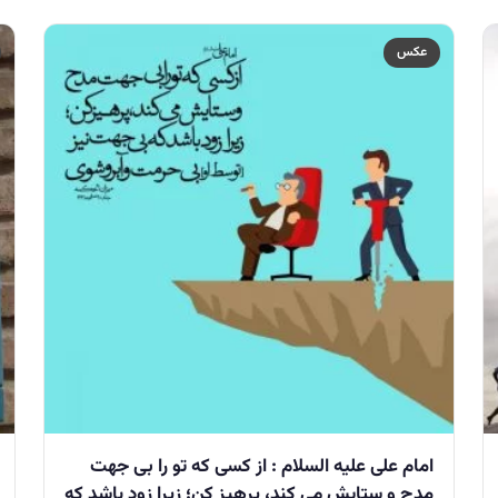
عکس
امام على عليه السلام : از كسى كه تو را بى جهت
مدح و ستايش مى كند، پرهيز كن؛ زيرا زود باشد كه