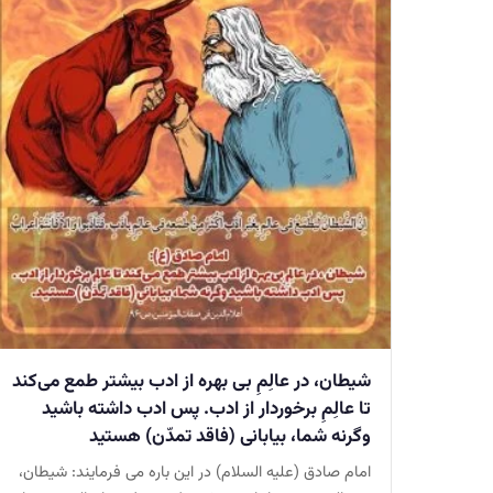
شیطان، در عالِمِ بی بهره از ادب بیشتر طمع می‌کند
تا عالِمِ برخوردار از ادب. پس ادب داشته باشید
وگرنه شما، بیابانی (فاقد تمدّن) هستید
امام صادق (علیه السلام) در این باره می فرمایند: شیطان،