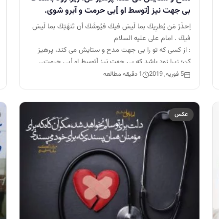
بى جهت نيز [توسط او ]بى حرمت و آبرو شوى.
اِحذَرْ مَن يُطرِيكَ بما لَيسَ فيكَ فيُوشَكَ أن تَنهَتِكَ بما لَيسَ
فيكَ . امام على عليه السلام
: از كسى كه تو را بى جهت مدح و ستايش مى كند، پرهيز
كن؛ زيرا زود باشد كه بى جهت نيز [توسط او ]بى حرمت…
5 فوریه, 2019
1 دقیقه مطالعه
عکس