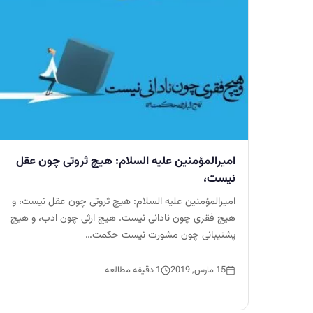
امیرالمؤمنین علیه السلام: هيچ ثروتى چون عقل
نیست،
امیرالمؤمنین علیه السلام: هيچ ثروتى چون عقل نیست، و
هيچ فقرى چون نادانى نيست. هيچ ارثى چون ادب، و هيچ
پشتيبانى چون مشورت نيست حکمت…
15 مارس, 2019
1 دقیقه مطالعه