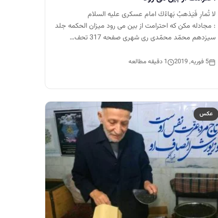
لا تُمارِ فَيَذهبُ بَهاءُكَ امام عسكرى عليه السلام
: مجادله مكن كه احترامت از بين مى رود ميزان الحكمه جلد
سیزدهم محمّد محمّدی ری شهری صفحه 317 تحف…
5 فوریه, 2019
1 دقیقه مطالعه
عکس