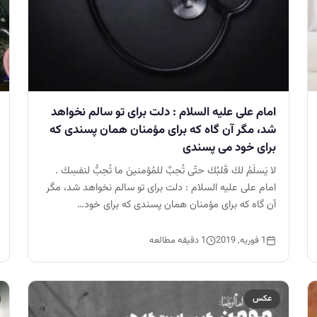
امام على عليه السلام : دلت براى تو سالم نخواهد
شد، مگر آن گاه كه براى مؤمنان همان پسندى كه
براى خود مى پسندى
لا يَسلَمُ لكَ قَلبُكَ حتّى تُحِبَّ للمُؤمنينَ ما تُحِبُّ لنفسِكَ .
امام على عليه السلام : دلت براى تو سالم نخواهد شد، مگر
آن گاه كه براى مؤمنان همان پسندى كه براى خود…
1 فوریه, 2019
1 دقیقه مطالعه
عکس