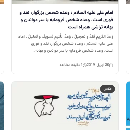
امام على عليه السلام : وعده شخص بزرگوار، نقد و
فورى است. وعده شخص فرومايه با سر دواندن و
بهانه تراشى همراه است
وَعدُ الكَريمِ نَقدٌ و تَعجيلٌ ، وَعدُ اللَّئيمِ تَسويفٌ و تَعليلٌ . امام
على عليه السلام : وعده شخص بزرگوار، نقد و فورى
است. وعده شخص فرومايه با سر دواندن و بهانه…
30 آوریل, 2019
1 دقیقه مطالعه
عکس