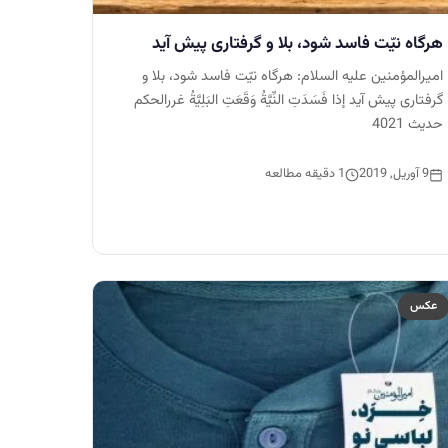
هرگاه نيّت فاسد شود، بلا و گرفتارى پيش آيد
امیرالمؤمنین علیه السلام: هرگاه نيّت فاسد شود، بلا و
گرفتارى پيش آيد إذا فَسَدَتِ النِّيَّةُ وَقَعَتِ البَلِيَّةُ غررالحكم
حدیث 4021
9 آوریل, 2019
1 دقیقه مطالعه
عکس