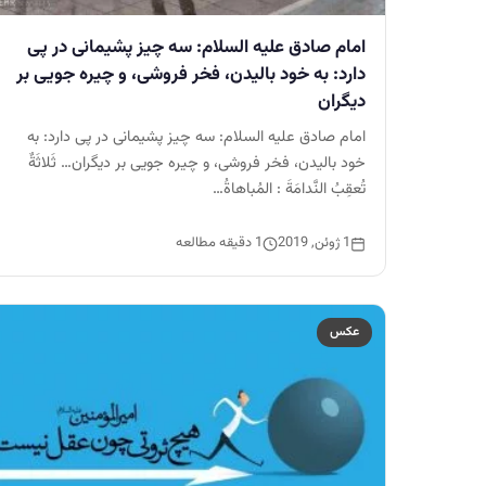
امام صادق عليه السلام: سه چيز پشيمانى در پى
دارد: به خود باليدن، فخر فروشى، و چيره جويى بر
ديگران
امام صادق عليه السلام: سه چيز پشيمانى در پى دارد: به
خود باليدن، فخر فروشى، و چيره جويى بر ديگران… ثَلاثَةٌ
تُعقِبُ النَّدامَةَ : المُباهاةُ…
1 ژوئن, 2019
1 دقیقه مطالعه
عکس