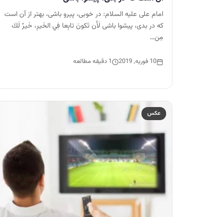
امام علی علیه السلام: در خوبى، پيرو باشى، بهتر از آن است
كه در بدى، پيشوا باشى لَأَن تَكونَ تابِعا فِي الخَيرِ، خَيرٌ لَكَ
مِن…
10 فوریه, 2019
1 دقیقه مطالعه
عکس