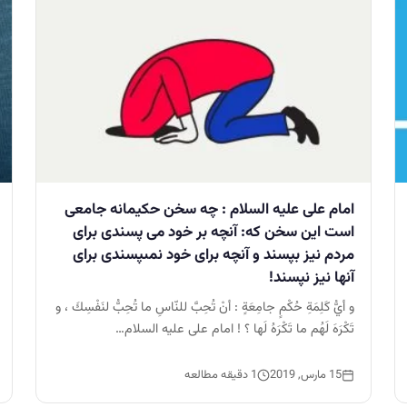
امام على عليه السلام : چه سخن حكيمانه جامعى
است اين سخن كه: آنچه بر خود مى پسندى براى
مردم نيز بپسند و آنچه براى خود نمىپسندى براى
آنها نيز نپسند!
و أيُّ كَلِمَةِ حُكْمٍ جامِعَةٍ : أنْ تُحِبَّ للنّاسِ ما تُحِبُّ لنَفْسِكَ ، و
تَكْرَهَ لَهُم ما تَكْرَهُ لَها ؟ ! امام على عليه السلام…
15 مارس, 2019
1 دقیقه مطالعه