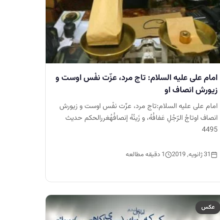
امام على عليه السلام: تاج مرد، عزّت نفْس اوست و
زيورش انصاف او
امام على عليه السلام:تاج مرد، عزّت نفْس اوست و زيورش
انصاف اوتاجُ الرّجُلِ عَفافُهُ، و زَينُهُ إنصافُهُغررالحكم حدیث
4495
31 ژانویه, 2019
1 دقیقه مطالعه
عکس