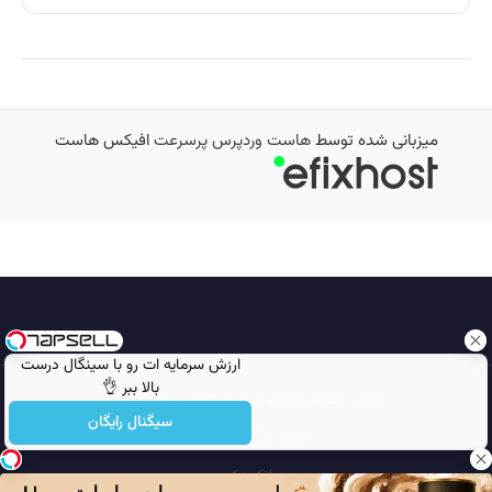
میزبانی شده توسط
هاست وردپرس پرسرعت
افیکس هاست
ارزش سرمایه ات رو با سینگال درست
بالا ببر 👌
تمامی حقوق محفوظ است © 2026
مجله نورگرام
سیگنال رایگان
انجمن نورگرام
noorgram
بانک عکس