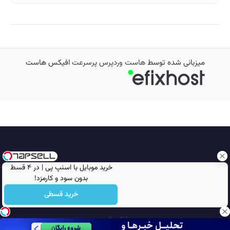
میزبانی شده توسط
هاست وردپرس پرسرعت
افیکس هاست
خرید موبایل با اسنپ پی | در ۴ قسط
بدون سود و کارمزد!
تمامی حقوق محفوظ است © 2026
مجله نورگرام
خرید قسطی
انجمن نورگرام
noorgram
بانک عکس