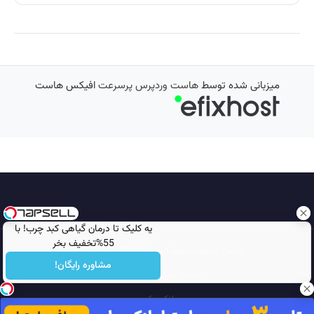
میزبانی شده توسط
هاست وردپرس پرسرعت
افیکس هاست
یه کلیک تا درمان گیاهی کبد چرب! با
55%تخفیف بخر
تمامی حقوق محفوظ است © 2026
مجله نورگرام
مشاوره رایگان!
انجمن نورگرام
noorgram
بانک عکس