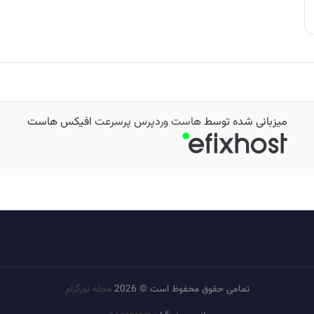
میزبانی شده توسط
هاست وردپرس پرسرعت
افیکس هاست
تمامی حقوق محفوظ است © 2026
مجله نورگرام