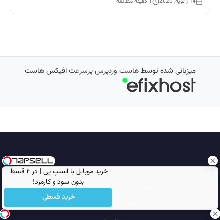
14 ژانویه, 2020
1 دقیقه مطالعه
میزبانی شده توسط
هاست وردپرس پرسرعت
افیکس هاست
خرید موبایل با اسنپ پی | در ۴ قسط
بدون سود و کارمزد!
تمامی حقوق محفوظ است © 2026
مجله نورگرام
خرید قسطی
انجمن نورگرام
noorgram