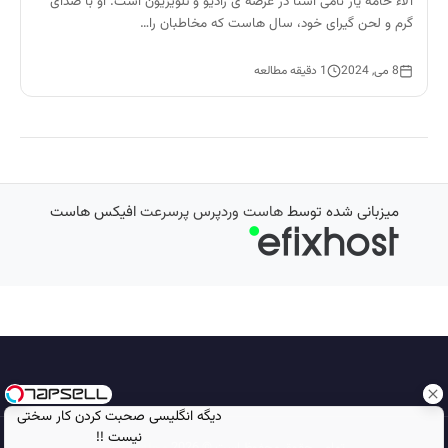
آلاء خامه یار نامی آشنا در عرصه ی رادیو و تلویزیون است. او با صدای
گرم و لحن گیرای خود، سال هاست که مخاطبان را…
8 می, 2024
1 دقیقه مطالعه
میزبانی شده توسط
هاست وردپرس پرسرعت
افیکس هاست
دیگه انگلیسی صحبت کردن کار سختی
نیست !!
تمامی حقوق محفوظ است © 2026
مجله نورگرام