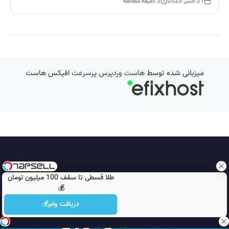
21 اکتبر, 2025
2 دقیقه مطالعه
میزبانی شده توسط
هاست وردپرس پرسرعت
افیکس هاست
طلا قسطی تا سقف 100 میلیون تومان
💰
تمامی حقوق محفوظ است © 2026
مجله نورگرام
دریافت وام💰
انجمن نورگرام
noorgram