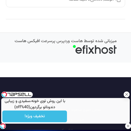
میزبانی شده توسط
هاست وردپرس پرسرعت
افیکس هاست
با این روش توی خونه،سفیدی و زیبایی
دندوناتو برگردون(40%off)
تمامی حقوق محفوظ است © 2026
مجله نورگرام
تخفیف ویژه!
انجمن نورگرام
noorgram
بانک عکس