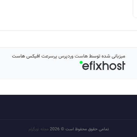
میزبانی شده توسط
هاست وردپرس پرسرعت
افیکس هاست
تمامی حقوق محفوظ است © 2026
مجله نورگرام