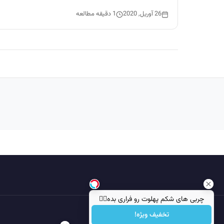
26 آوریل, 2020
1 دقیقه مطالعه
چربی های شکم پهلوت رو فراری بده👌🏻
تخفیف ویژه!