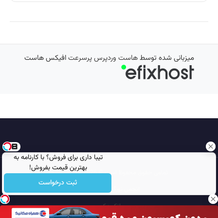
میزبانی شده توسط
هاست وردپرس پرسرعت
افیکس هاست
تیبا داری برای فروش؟ با کارنامه به
بهترین قیمت بفروش!
تمامی حقوق محفوظ است © 2026
مجله نورگرام
ثبت درخواست
انجمن نورگرام
noorgram
بانک عکس
سایت هم معنی