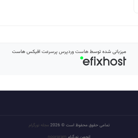
میزبانی شده توسط
هاست وردپرس پرسرعت
افیکس هاست
تمامی حقوق محفوظ است © 2026
مجله نورگرام
انجمن نورگرام
noorgram