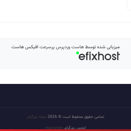
لیسی آشناست
میزبانی شده توسط
هاست وردپرس پرسرعت
افیکس هاست
تمامی حقوق محفوظ است © 2026
مجله نورگرام
انجمن نورگرام
noorgram